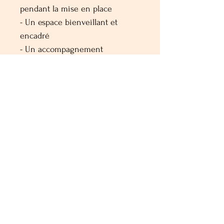
pendant la mise en place
- Un espace bienveillant et
encadré
- Un accompagnement
respectueux du rythme de
chacun
Pour qui ?
Cette séance est ouverte à
toutes et tous.
Aucune expérience préalable en
constellation n’est requise :
seule compte ton envie d’être
présent(e), ouvert(e) et à l’écoute
de ce qui se révèle.